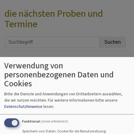
die nächsten Proben und
Termine
Erweiterter Filter
Verwendung von
personenbezogenen Daten und
Do, 3.9. 19:15 Uhr
Cookies
Klang&Spirit
Bitte die Dienste und Anwendungen von Drittanbietern auswählen,
Chorprobe
Kaufbeuren
Christuskirche, Kaufbeuren-Neugablonz
die wir nutzen möchten.
Für weitere Informationen bitte unsere
Datenschutzhinweise
lesen.
Funktional
(immer erforderlich)
Speichern von Daten: Cookie für die Benutzersitzung