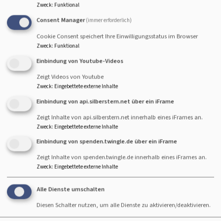
Do, 17.9. 19:15 Uhr
Zweck
:
Funktional
Klang&Spirit
Consent Manager
(immer erforderlich)
Chorprobe
Kaufbeuren
Christuskirche, Kaufbeuren-Neugablonz
Cookie Consent speichert Ihre Einwilligungsstatus im Browser
Zweck
:
Funktional
Einbindung von Youtube-Videos
Zeigt Videos von Youtube
Zweck
:
Eingebettete externe Inhalte
Do, 24.9. 19:15 Uhr
Einbindung von api.silberstern.net über ein iFrame
Klang&Spirit
Chorprobe
Zeigt Inhalte von api.silberstern.net innerhalb eines iFrames an.
Kaufbeuren
Christuskirche, Kaufbeuren-Neugablonz
Zweck
:
Eingebettete externe Inhalte
Einbindung von spenden.twingle.de über ein iFrame
Zeigt Inhalte von spenden.twingle.de innerhalb eines iFrames an.
Zweck
:
Eingebettete externe Inhalte
Do, 1.10. 19:15 Uhr
Alle Dienste umschalten
Klang&Spirit
Diesen Schalter nutzen, um alle Dienste zu aktivieren/deaktivieren.
Chorprobe
Kaufbeuren
Christuskirche, Kaufbeuren-Neugablonz