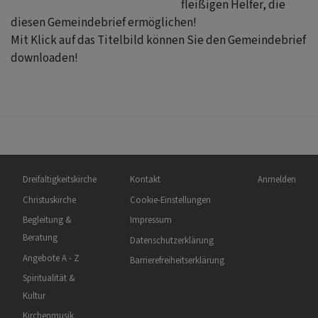
fleißigen Helfer, die
diesen Gemeindebrief ermöglichen!
Mit Klick auf das Titelbild können Sie den Gemeindebrief
downloaden!
Hauptnavigation
Fußbereichsmenü
Benutzermen
Dreifaltigkeitskirche
Kontakt
Anmelden
Christuskirche
Cookie-Einstellungen
Begleitung &
Impressum
Beratung
Datenschutzerklärung
Angebote A - Z
Barrierefreiheitserklärung
Spiritualität &
Kultur
Kirchenmusik