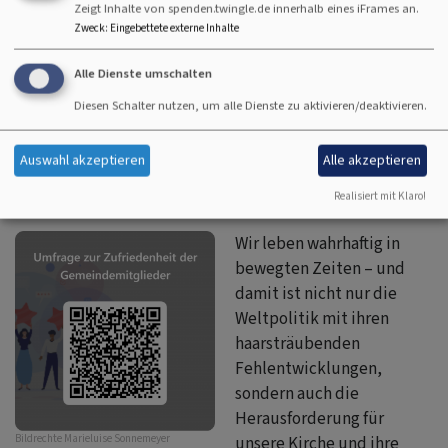
Zeigt Inhalte von spenden.twingle.de innerhalb eines iFrames an.
Gemeindebrief 02/2026
6.49 MB
Zweck
:
Eingebettete externe Inhalte
Alle Dienste umschalten
Diesen Schalter nutzen, um alle Dienste zu aktivieren/deaktivieren.
aus dem Kirchenvorstand der
Auswahl akzeptieren
Alle akzeptieren
Christuskirche
Realisiert mit Klaro!
Wir leben wahrhaftig in
bewegten Zeiten – und
damit ist nicht nur die
Weltpolitik mit ihren
haarsträubenden
Fehlentwicklungen,
sondern auch die
Herausforderung für
Bildrechte
Marieluise Sonnemeyer
unsere Kirche und ihre