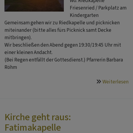
Wo: Riedkapelle
Friesenried / Parkplatz am
Kindergarten
Gemeinsam gehen wir zu Riedkapelle und picknicken
miteinander (bitte alles fürs Picknick samt Decke
mitbringen).
Wir beschließen den Abend gegen 19:30/19:45 Uhr mit
einer kleinen Andacht.
(Bei Regen entfällt der Gottesdienst.) Pfarrerin Barbara
Röhm
Weiterlesen
ü
K
g
ra
S
Kirche geht raus:
in
Fatimakapelle
R