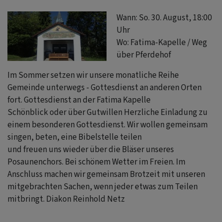
F
Wann: So. 30. August, 18:00
Uhr
Wo: Fatima-Kapelle / Weg
über Pferdehof
Im Sommer setzen wir unsere monatliche Reihe
Gemeinde unterwegs - Gottesdienst an anderen Orten
fort. Gottesdienst an der Fatima Kapelle
Schönblick oder über Gutwillen Herzliche Einladung zu
einem besonderen Gottesdienst. Wir wollen gemeinsam
singen, beten, eine Bibelstelle teilen
und freuen uns wieder über die Bläser unseres
Posaunenchors. Bei schönem Wetter im Freien. Im
Anschluss machen wir gemeinsam Brotzeit mit unseren
mitgebrachten Sachen, wenn jeder etwas zum Teilen
mitbringt. Diakon Reinhold Netz