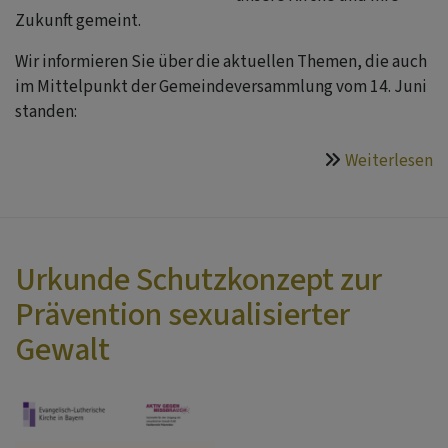
Zukunft gemeint.
Wir informieren Sie über die aktuellen Themen, die auch
im Mittelpunkt der Gemeindeversammlung vom 14. Juni
standen:
Weiterlesen
ü
a
d
K
d
Urkunde Schutzkonzept zur
C
Prävention sexualisierter
Gewalt