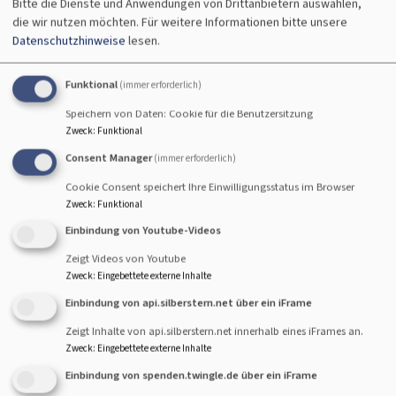
Bitte die Dienste und Anwendungen von Drittanbietern auswählen,
die wir nutzen möchten.
Für weitere Informationen bitte unsere
Neuer Gemeindebrief
Datenschutzhinweise
lesen.
erschienen
Funktional
(immer erforderlich)
Speichern von Daten: Cookie für die Benutzersitzung
Der neue Gemeindebrief
Zweck
:
Funktional
der
Consent Manager
(immer erforderlich)
Dreifaltigkeitsgemeinde
Cookie Consent speichert Ihre Einwilligungsstatus im Browser
ist erschienen. Sie können
Zweck
:
Funktional
ihn hier herunterladen.
Einbindung von Youtube-Videos
Vielen Dank an alle
Zeigt Videos von Youtube
Helferinnen und und
Zweck
:
Eingebettete externe Inhalte
Helfer, die ihn austragen!
Einbindung von api.silberstern.net über ein iFrame
Zeigt Inhalte von api.silberstern.net innerhalb eines iFrames an.
Zweck
:
Eingebettete externe Inhalte
Einbindung von spenden.twingle.de über ein iFrame