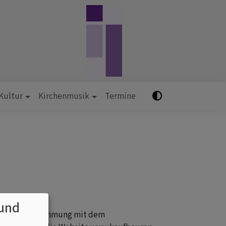
 Kultur
Kirchenmusik
Termine
und
e in Übereinstimmung mit dem