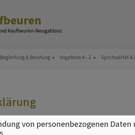
ufbeuren
 und Kaufbeuren-Neugablonz
Begleitung & Beratung
Angebote A - Z
Spiritualität &
klärung
dung von personenbezogenen Daten 
rn ist bestrebt, ihre Website www.kaufbeuren-evangelisch.d
s