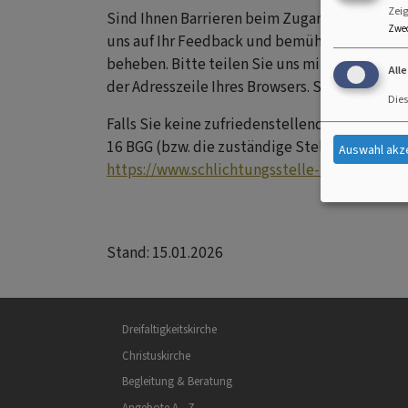
Zeig
Sind Ihnen Barrieren beim Zugang zu Inhalten
Zwe
uns auf Ihr Feedback und bemühen uns, die g
beheben. Bitte teilen Sie uns mit, auf welche
All
der Adresszeile Ihres Browsers. Sie können u
Dies
Falls Sie keine zufriedenstellende Antwort auf
16 BGG (bzw. die zuständige Stelle des jewe
Auswahl akz
https://www.schlichtungsstelle-bgg.de
Stand: 15.01.2026
Hauptnavigation
Dreifaltigkeitskirche
Christuskirche
Begleitung & Beratung
Angebote A - Z