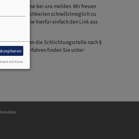
 Sie sich gerne bei uns melden. Wir freuen
tlichen Möglichkeiten schnellstmöglich zu
d. Kopieren Sie hierfür einfach den Link aus
ichkeit, sich an die Schlichtungsstelle nach §
hlichtungsverfahren finden Sie unter:
 akzeptieren
isiert mit Klaro!
nutzermenü
Anmelden