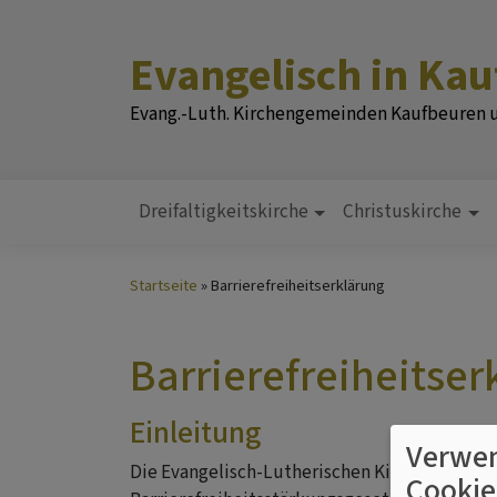
Direkt
zum
Evangelisch in Ka
Inhalt
Evang.-Luth. Kirchengemeinden Kaufbeuren
Dreifaltigkeitskirche
Christuskirche
Hauptnavigation
Startseite
Barrierefreiheitserklärung
Barrierefreiheitser
Einleitung
Verwen
Die Evangelisch-Lutherischen Kirche in Baye
Cookie