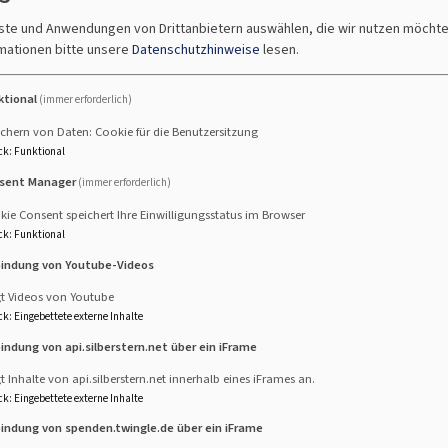
erefrei zugänglich zu machen. Diese Erklärung zur Barrierefre
nste und Anwendungen von Drittanbietern auswählen, die wir nutzen möcht
mationen bitte unsere
Datenschutzhinweise
lesen.
t den Anforderungen
ktional
(immer erforderlich)
ist aufgrund der folgenden Unvereinbarkeiten und Ausnahme
chern von Daten: Cookie für die Benutzersitzung
ck
:
Funktional
inbar.
sent Manager
(immer erforderlich)
rierefreiheit beim Theme
VK Philippus 
ie Consent speichert Ihre Einwilligungsstatus im Browser
ck
:
Funktional
bindung von Youtube-Videos
gt Videos von Youtube
ck
:
Eingebettete externe Inhalte
bindung von api.silberstern.net über ein iFrame
s den folgenden Gründen nicht barrierefrei:
t Inhalte von api.silberstern.net innerhalb eines iFrames an.
ck
:
Eingebettete externe Inhalte
k und Kontaktangaben
bindung von spenden.twingle.de über ein iFrame