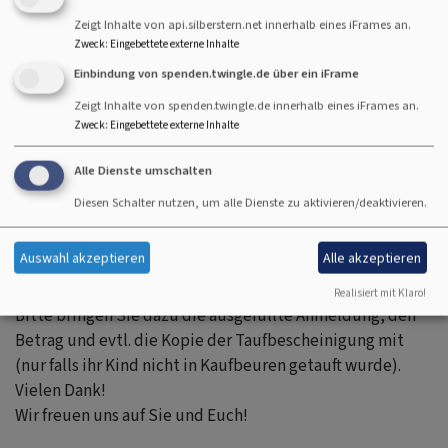
Zeigt Inhalte von api.silberstern.net innerhalb eines iFrames an.
Zweck
:
Eingebettete externe Inhalte
Einbindung von spenden.twingle.de über ein iFrame
Zeigt Inhalte von spenden.twingle.de innerhalb eines iFrames an.
Zweck
:
Eingebettete externe Inhalte
Alle Dienste umschalten
Bildrechte
DFK
Pfarrerin Dorothee Stürzbecher-Schalück und Pfarrerin
Diesen Schalter nutzen, um alle Dienste zu aktivieren/deaktivieren.
Barbara Röhm mit TeamerInnen
Auswahl akzeptieren
Alle akzeptieren
Deswegen herzliche Einladung an Sie und die
zukünftigen Konfirmand:innen zum Anmeldeabend!
Realisiert mit Klaro!
Bitte bringen Sie dazu die ausgefüllte Anmeldung, den
Betrag und evtl. die Kopie der Taufbescheinigung mit
(nur falls ihr Kind nicht in Kaufbeuren getauft wurde).
Vielen Dank!
Wir freuen uns auf Sie und Euch!