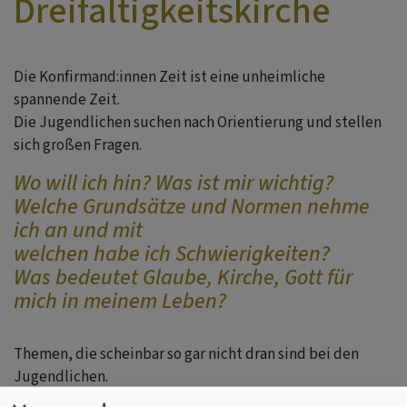
Dreifaltigkeitskirche
Die Konfirmand:innen Zeit ist eine unheimliche
spannende Zeit.
Die Jugendlichen suchen nach Orientierung und stellen
sich großen Fragen.
Wo will ich hin? Was ist mir wichtig?
Welche Grundsätze und Normen nehme
ich an und mit
welchen habe ich Schwierigkeiten?
Was bedeutet Glaube, Kirche, Gott für
mich in meinem Leben?
Themen, die scheinbar so gar nicht dran sind bei den
Jugendlichen.
Aber Themen, die immer wieder aufbrechen.