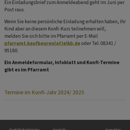
Ein Einladungsbrief zum Anmeldeabend geht im Juni per
Post raus.
Wenn Sie keine persönliche Einladung erhalten haben, Ihr
Kind aber an diesem Konfi-Kurs teilnehmen will,
melden Sie sich bitte im Pfarramt per E-Mail
pfarramt.kaufbeuren(at)elkb.de
oder Tel. 08341 /
95180.
Ein Anmeldeformular, Infoblatt und Konfi-Termine
gibt es im Pfarramt
Termine im Konfi-Jahr 2024/ 2025
Hauptnavigation
Fußbereichsmenü
Benutzermen
Dreifaltigkeitskirche
Kontakt
Anmelden