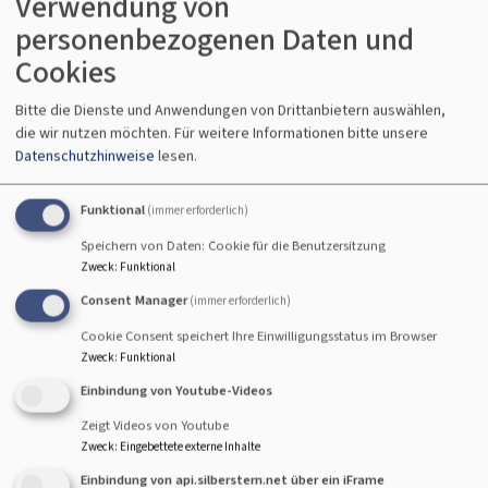
Verwendung von
Es geht um Suchen und Finden. Um Annehmen und
personenbezogenen Daten und
Angenommensein.
Cookies
Es ist unheimlich spannend die Jugendlichen gerade in
dieser Zeit zu begleiten.
Bitte die Dienste und Anwendungen von Drittanbietern auswählen,
Sich mit Ihnen auf den Weg zu machen, und zu fragen, zu
die wir nutzen möchten.
Für weitere Informationen bitte unsere
diskutieren, auszuprobieren.
Datenschutzhinweise
lesen.
Dabei soll ganz viel Raum sein für ihre Fragen und ihre
ganz eigenen Antworten.
Funktional
(immer erforderlich)
Speichern von Daten: Cookie für die Benutzersitzung
Wir freuen uns sehr darauf, dass wir die Jugendlichen
Zweck
:
Funktional
dabei begleiten dürfen.
Consent Manager
(immer erforderlich)
Es ist auch für uns immer wieder eine bereichernde und
wunderbare Erfahrung.
Cookie Consent speichert Ihre Einwilligungsstatus im Browser
Zweck
:
Funktional
Einbindung von Youtube-Videos
Zeigt Videos von Youtube
Zweck
:
Eingebettete externe Inhalte
Einbindung von api.silberstern.net über ein iFrame