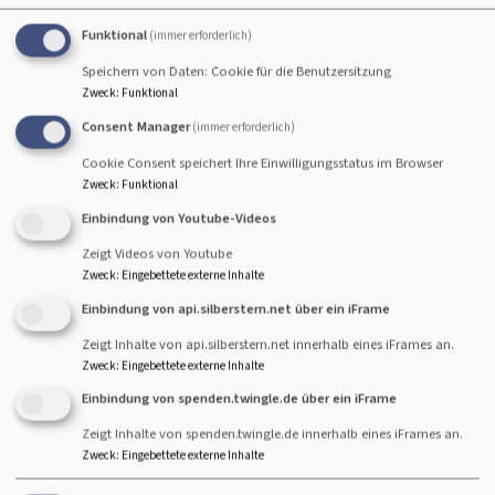
Bildrechte
AZ
Funktional
(immer erforderlich)
Hier können Sie den Artikel in der der Allgäuer
Speichern von Daten: Cookie für die Benutzersitzung
Zeitung noch einmal lesen.
Zweck
:
Funktional
Consent Manager
(immer erforderlich)
Cookie Consent speichert Ihre Einwilligungsstatus im Browser
Zweck
:
Funktional
Zwischen Athen und Neugablonz - Bericht in der AZ
Einbindung von Youtube-Videos
29.03.22
145.28 KB
Zeigt Videos von Youtube
Zweck
:
Eingebettete externe Inhalte
Einbindung von api.silberstern.net über ein iFrame
Zeigt Inhalte von api.silberstern.net innerhalb eines iFrames an.
Zweck
:
Eingebettete externe Inhalte
Einbindung von spenden.twingle.de über ein iFrame
Zeigt Inhalte von spenden.twingle.de innerhalb eines iFrames an.
Zweck
:
Eingebettete externe Inhalte