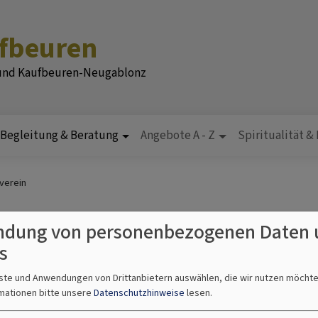
ufbeuren
 und Kaufbeuren-Neugablonz
Begleitung & Beratung
Angebote A - Z
Spiritualität &
verein
dung von personenbezogenen Daten 
izverein
s
nste und Anwendungen von Drittanbietern auswählen, die wir nutzen möcht
mationen bitte unsere
Datenschutzhinweise
lesen.