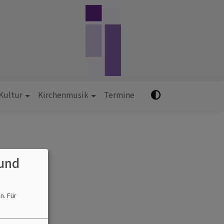
 Kultur
Kirchenmusik
Termine
und
en.
Für