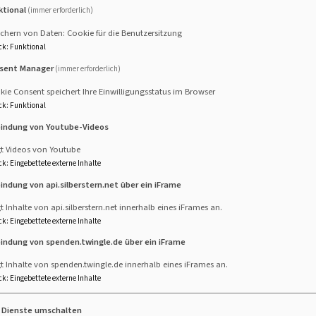
ktional
(immer erforderlich)
od als natürlichen Teil des Lebens und steht damit für eine
chern von Daten: Cookie für die Benutzersitzung
mit oft in besonderer Intensität ermöglicht.
ck
:
Funktional
sent Manager
(immer erforderlich)
ie Consent speichert Ihre Einwilligungsstatus im Browser
e HospizbegleiterInnen, die hauptamtlichen MitarbeiterInnen 
ck
:
Funktional
. Sie wollen alles dafür tun, dass unheilbar Kranke und Ster
bindung von Youtube-Videos
im Zusammenwirken mit ihren Familienangehörigen begleitende
gt Videos von Youtube
ck
:
Eingebettete externe Inhalte
bindung von api.silberstern.net über ein iFrame
ung kann dem Wunsch vieler Menschen entsprochen werden, ih
t Inhalte von api.silberstern.net innerhalb eines iFrames an.
verbringen. Im Mittelpunkt steht der Mensch in seiner Einhei
ck
:
Eingebettete externe Inhalte
 Individualität, Selbstbestimmung und Weltanschauung der Bet
bindung von spenden.twingle.de über ein iFrame
en die letzte kostbare Zeit des Lebens weitgehend schmerzfr
t Inhalte von spenden.twingle.de innerhalb eines iFrames an.
ck
:
Eingebettete externe Inhalte
spizgedanken in die Öffentlichkeit zu tragen. Der Hospizverei
e Dienste umschalten