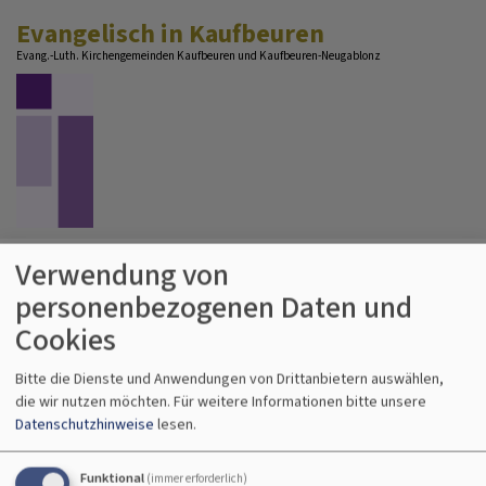
Direkt
Evangelisch in Kaufbeuren
zum
Evang.-Luth. Kirchengemeinden Kaufbeuren und Kaufbeuren-Neugablonz
Inhalt
Hauptnavigation
Verwendung von
personenbezogenen Daten und
Cookies
Bitte die Dienste und Anwendungen von Drittanbietern auswählen,
die wir nutzen möchten.
Für weitere Informationen bitte unsere
Datenschutzhinweise
lesen.
Funktional
(immer erforderlich)