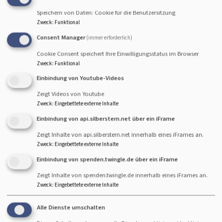
Startseite
Begleitung und Beratung
Hilfe für Menschen in Not
Speichern von Daten: Cookie für die Benutzersitzung
Zweck
:
Funktional
Consent Manager
(immer erforderlich)
Hilfe für Menschen in
Cookie Consent speichert Ihre Einwilligungsstatus im Browser
Not
Zweck
:
Funktional
Einbindung von Youtube-Videos
Zeigt Videos von Youtube
Hier können Sie mit Ihrer Spende helfen
Zweck
:
Eingebettete externe Inhalte
Einbindung von api.silberstern.net über ein iFrame
Zeigt Inhalte von api.silberstern.net innerhalb eines iFrames an.
Brot für die Welt
Zweck
:
Eingebettete externe Inhalte
Einbindung von spenden.twingle.de über ein iFrame
Ukraine - Hilfe für die Menschen
Zeigt Inhalte von spenden.twingle.de innerhalb eines iFrames an.
Zweck
:
Eingebettete externe Inhalte
Gegen den Hunger in der Welt
Alle Dienste umschalten