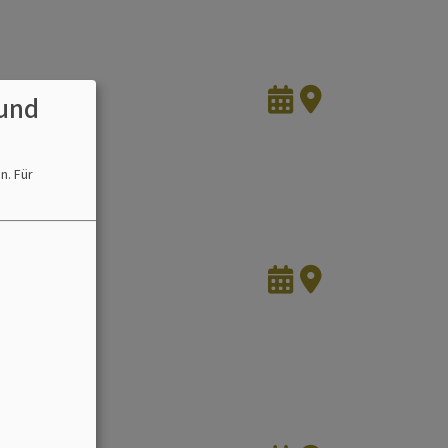
und
en.
Für