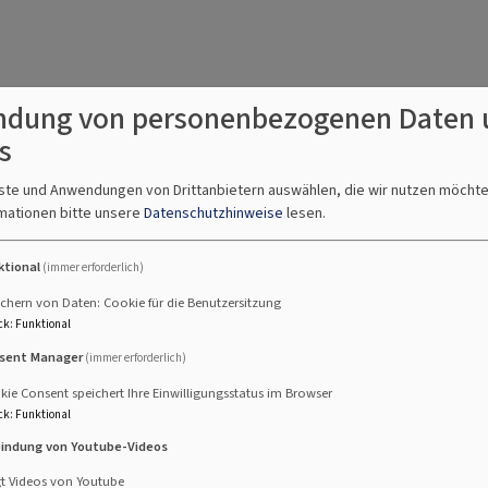
.12. 17 Uhr
dung von personenbezogenen Daten 
lmusik im Kerzenschein
s
euren
Dreifaltigkeitskirche Kaufbeuren
nste und Anwendungen von Drittanbietern auswählen, die wir nutzen möcht
mationen bitte unsere
Datenschutzhinweise
lesen.
ktional
(immer erforderlich)
2.12. 17 Uhr
chern von Daten: Cookie für die Benutzersitzung
lmusik im Kerzenschein
ck
:
Funktional
euren
Dreifaltigkeitskirche Kaufbeuren
sent Manager
(immer erforderlich)
ie Consent speichert Ihre Einwilligungsstatus im Browser
ck
:
Funktional
bindung von Youtube-Videos
gt Videos von Youtube