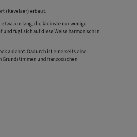
rt (Kevelaer) erbaut.
t etwa 5 m lang, die kleinste nur wenige
f und fügt sich auf diese Weise harmonisch in
ck anlehnt. Dadurch ist einerseits eine
ten Grundstimmen und französischen