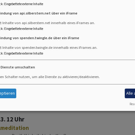
9.12. 17 Uhr
ck
:
Eingebettete externe Inhalte
lmusik im Kerzenschein
bindung von api.silberstern.net über ein iFrame
hannes Eppelein (Augsburg)
t Inhalte von api.silberstern.net innerhalb eines iFrames an.
euren
Dreifaltigkeitskirche Kaufbeuren
ck
:
Eingebettete externe Inhalte
bindung von spenden.twingle.de über ein iFrame
t Inhalte von spenden.twingle.de innerhalb eines iFrames an.
ck
:
Eingebettete externe Inhalte
0.2. 12 Uhr
lmeditation
e Dienste umschalten
euren
Dreifaltigkeitskirche Kaufbeuren
en Schalter nutzen, um alle Dienste zu aktivieren/deaktivieren.
eptieren
Alle
Real
.3. 12 Uhr
lmeditation