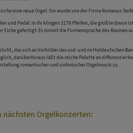
skirche eine neue Orgel. Sie wurde von der Firma Romanus Seife
en und Pedal. In ihr klingen 3278 Pfeifen, die größte davon is
ver Eiche gefertigt. Es nimmt die Formensprache des Raumes au
licht, das sich an Vorbilder des süd-und mitteldeutschen Baro
glich, darüberhinaus läßt die reiche Palette an differenzier
tellung romantischer und sinfonischer Orgelmusik zu.
en nächsten Orgelkonzerten: