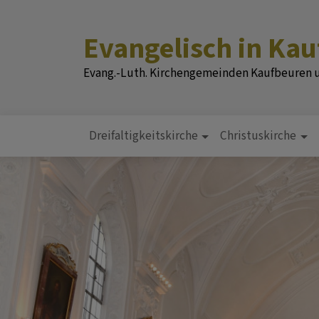
Direkt
zum
Evangelisch in Ka
Inhalt
Evang.-Luth. Kirchengemeinden Kaufbeuren
Dreifaltigkeitskirche
Christuskirche
Hauptnavigation