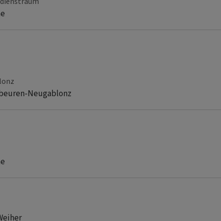
esdienstraum
he
lonz
aufbeuren-Neugablonz
he
Weiher