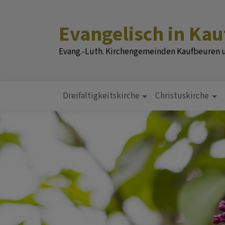
Direkt
zum
Evangelisch in Ka
Inhalt
Evang.-Luth. Kirchengemeinden Kaufbeuren
Dreifaltigkeitskirche
Christuskirche
Hauptnavigation