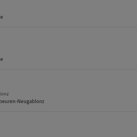
he
he
lonz
aufbeuren-Neugablonz