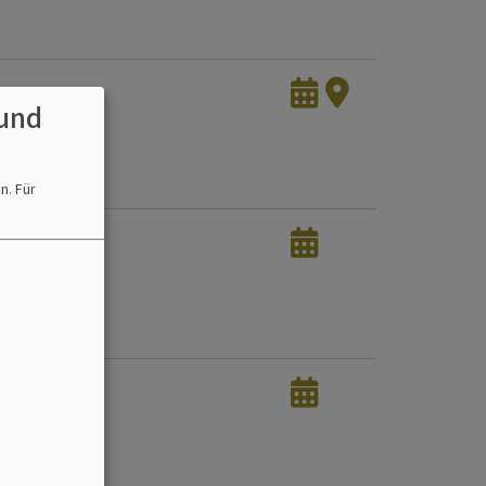
und
en.
Für